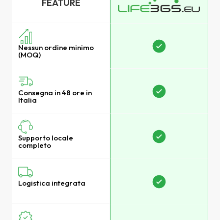
FEATURE
N
Nessun ordine minimo
(
(MOQ)
C
Consegna in 48 ore in
I
Italia
S
Supporto locale
c
completo
L
Logistica integrata