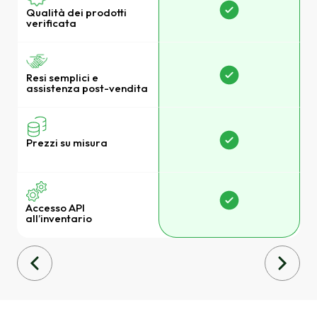
Q
Qualità dei prodotti
v
verificata
R
Resi semplici e
a
assistenza post-vendita
P
Prezzi su misura
Accesso API
A
all’inventario
a